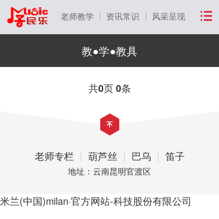
老师教学
资讯常识
风采呈现
教●学●教具
共
页
条
0
0
老师专栏
|
葫芦丝
|
巴乌
|
笛子
地址：云南昆明官渡区
米兰(中国)milan·官方网站-科技股份有限公司