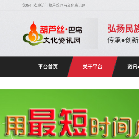
您好！欢迎访问葫芦丝巴乌文化资讯网
弘扬民
传承●创新
平台首页
关于平台
资讯