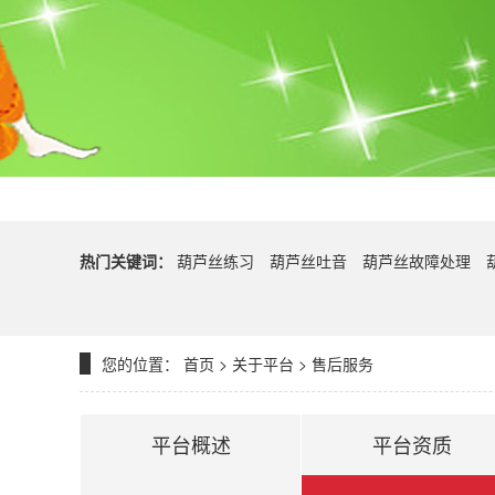
热门关键词：
葫芦丝练习
葫芦丝吐音
葫芦丝故障处理
您的位置：
首页
>
关于平台
>
售后服务
平台概述
平台资质