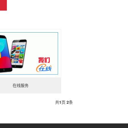
在线服务
共
1
页
2
条