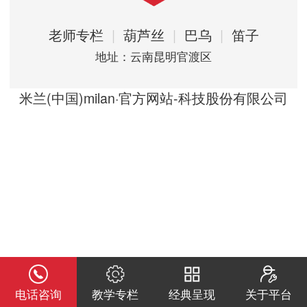
老师专栏
|
葫芦丝
|
巴乌
|
笛子
地址：云南昆明官渡区
米兰(中国)milan·官方网站-科技股份有限公司
电话咨询
教学专栏
经典呈现
关于平台