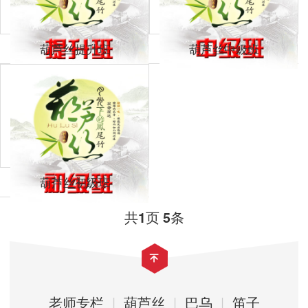
葫芦丝提升班
葫芦丝中级班
葫芦丝初级班
共
页
条
1
5
老师专栏
|
葫芦丝
|
巴乌
|
笛子