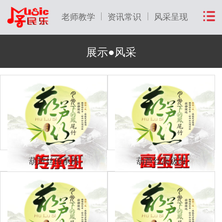
老师教学
资讯常识
风采呈现
展示●风采
葫芦丝传承班
葫芦丝高级班